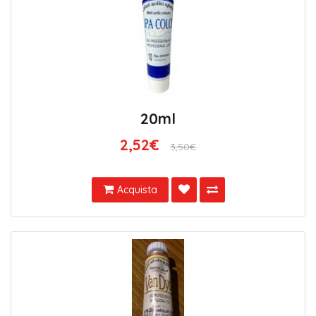
20ml
2,52€
3,50€
Acquista