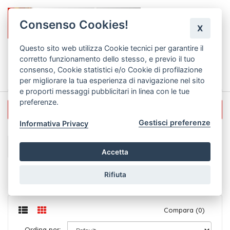
Consenso Cookies!
X
Questo sito web utilizza Cookie tecnici per garantire il
corretto funzionamento dello stesso, e previo il tuo
0
consenso, Cookie statistici e/o Cookie di profilazione
per migliorare la tua esperienza di navigazione nel sito
e proporti messaggi pubblicitari in linea con le tue
preferenze.
Rete per zanzariere
Gestisci preferenze
Informativa Privacy
Rete per zanzariere
Accetta
Rete per zanzariere a metraggio.
Rifiuta
Altezza rotoli cm 120 - 140 - 160 - 200 - 260
Compara (0)
Ordina per: