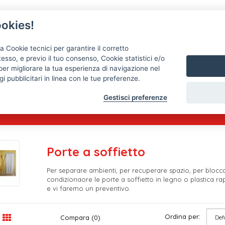
okies!
a Cookie tecnici per garantire il corretto
esso, e previo il tuo consenso, Cookie statistici e/o
per migliorare la tua esperienza di navigazione nel
Passatoie
Tappeti
Tele cerate, copritavoli, mollett
i pubblicitari in linea con le tue preferenze.
Gestisci preferenze
Porte a soffietto
Per separare ambienti, per recuperare spazio, per bloccare
condizionaore le porte a soffietto in legno o plastica r
e vi faremo un preventivo.
Ordina per:
Compara (0)