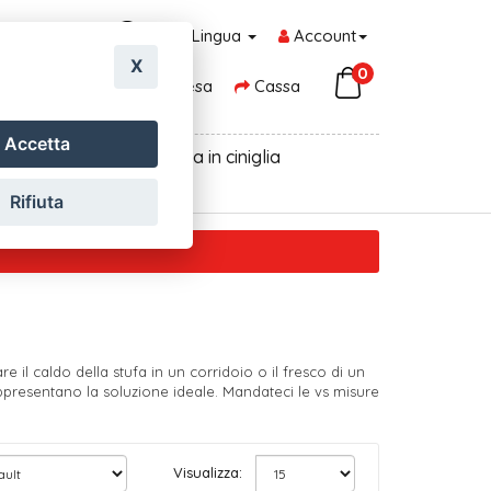
Lingua
Account
X
0
Carrello della Spesa
Cassa
Accetta
oni, centrini pvc
Tenda in ciniglia
Rifiuta
 il caldo della stufa in un corridoio o il fresco di un
appresentano la soluzione ideale. Mandateci le vs misure
Visualizza: