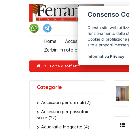
Consenso Co
Questo sito web utilizz
funzionamento dello st
Cookie di profilazione 
Home
Accessori per passatoie scale
sito e proporti messagg
Zerbini in rotolo al taglio
Informativa Privacy
Porte a soffietto
Categorie
Accessori per animali (2)
Accessori per passatoie
scale (22)
Agugliati e Moquette (4)