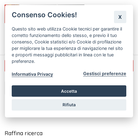
Consenso Cookies!
X
Questo sito web utilizza Cookie tecnici per garantire il
corretto funzionamento dello stesso, e previo il tuo
0
consenso, Cookie statistici e/o Cookie di profilazione
per migliorare la tua esperienza di navigazione nel sito
e proporti messaggi pubblicitari in linea con le tue
preferenze.
Tappeti
Tappeti punto catenella
Gestisci preferenze
Informativa Privacy
Tappeti punto catenella
Accetta
Stupendi tappeti intessuti a mano in india
Rifiuta
Composizione 70% lana 30% cotone
Raffina ricerca