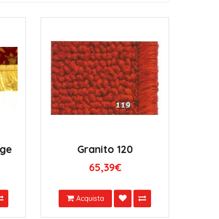
nge
Granito 120
65,39€
Acquista