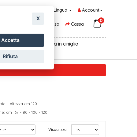
Lingua
Account
X
0
Carrello della Spesa
Cassa
Accetta
oni, centrini pvc
Tenda in ciniglia
Rifiuta
ie il altezza cm 120.
me: cm 67 - 80 - 100 - 120
Visualizza: