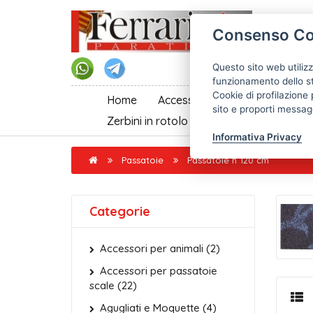
Consenso Co
Questo sito web utilizz
funzionamento dello st
Cookie di profilazione 
Home
Accessori per passatoie scale
sito e proporti messagg
Zerbini in rotolo al taglio
Informativa Privacy
Passatoie
Passatoie h 120 cm
Categorie
Accessori per animali (2)
Accessori per passatoie
scale (22)
Agugliati e Moquette (4)