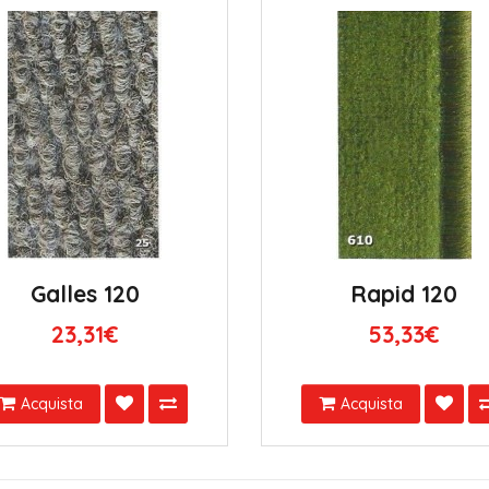
Galles 120
Rapid 120
23,31€
53,33€
Acquista
Acquista