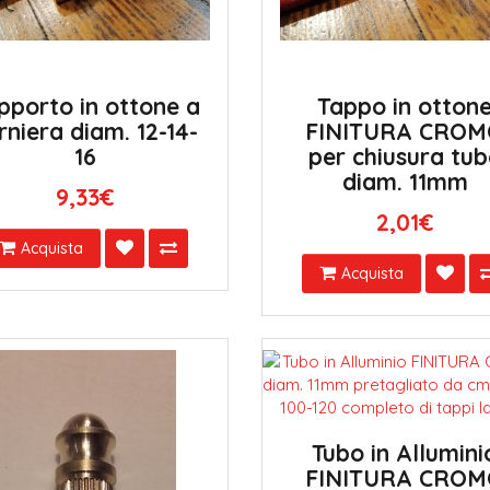
pporto in ottone a
Tappo in otton
rniera diam. 12-14-
FINITURA CRO
16
per chiusura tu
diam. 11mm
9,33€
2,01€
Acquista
Acquista
Tubo in Allumini
FINITURA CRO