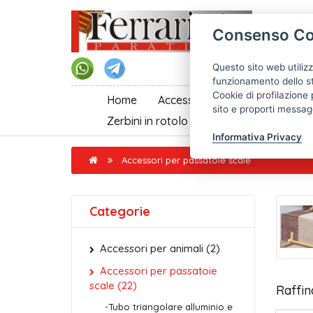
Consenso Co
Questo sito web utilizz
funzionamento dello st
Cookie di profilazione 
Home
Accessori per passatoie scale
sito e proporti messagg
Zerbini in rotolo al taglio
Informativa Privacy
Accessori per passatoie scale
Categorie
Accessori per animali (2)
Accessori per passatoie
scale (22)
Raffin
-Tubo triangolare alluminio e