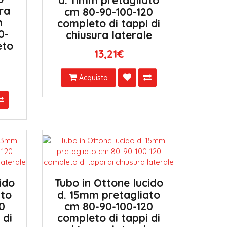
d. 11mm pretagliato
ra
cm 80-90-100-120
m
completo di tappi di
0-
chiusura laterale
eto
13,21€
i
Acquista
ido
Tubo in Ottone lucido
ato
d. 15mm pretagliato
0
cm 80-90-100-120
 di
completo di tappi di