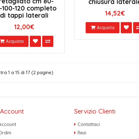
retagliato cm 80-
chiusura lateral
-100-120 completo
14,52€
di tappi laterali
12,00€
Acquista
Acquista
ra 1 a 15 di 17 (2 pagine)
o Account
Servizio Clienti
 Account
Contattaci
Ordini
Resi