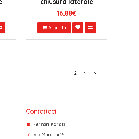
e
chiusura laterale
16,88€
Acquista
1
2
>
>|
Contattaci
Ferrari Parati
Via Marconi 15