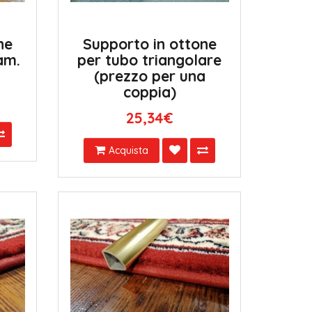
ne
Supporto in ottone
am.
per tubo triangolare
(prezzo per una
coppia)
25,34€
Acquista