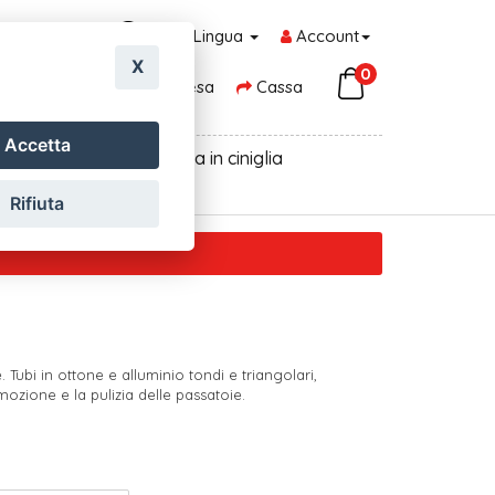
Lingua
Account
X
0
Carrello della Spesa
Cassa
Accetta
oni, centrini pvc
Tenda in ciniglia
Rifiuta
e. Tubi in ottone e alluminio tondi e triangolari,
imozione e la pulizia delle passatoie.