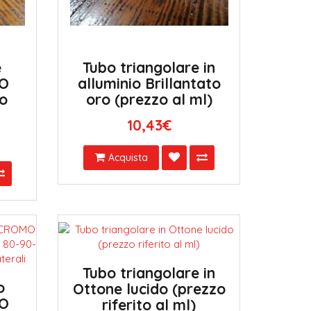
e
Tubo triangolare in
MO
alluminio Brillantato
bo
oro (prezzo al ml)
10,43€
Acquista
Tubo triangolare in
o
Ottone lucido (prezzo
MO
riferito al ml)