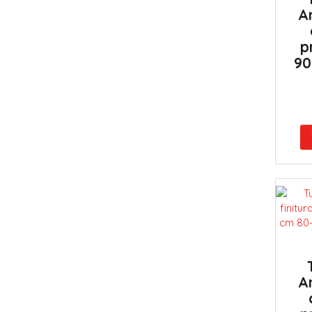
A
p
90
A