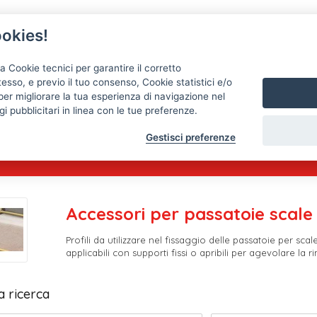
okies!
a Cookie tecnici per garantire il corretto
esso, e previo il tuo consenso, Cookie statistici e/o
per migliorare la tua esperienza di navigazione nel
Passatoie
Tappeti
Tele cerate, copritavoli, mollett
i pubblicitari in linea con le tue preferenze.
Gestisci preferenze
Accessori per passatoie scale
Profili da utilizzare nel fissaggio delle passatoie per scal
applicabili con supporti fissi o apribili per agevolare la r
a ricerca