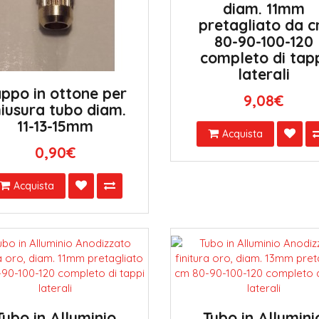
diam. 11mm
pretagliato da 
80-90-100-120
completo di tap
laterali
ppo in ottone per
9,08€
iusura tubo diam.
11-13-15mm
Acquista
0,90€
Acquista
Tubo in Alluminio
Tubo in Allumini