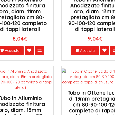
nodizzato finitura
Anodizzato finitu
oro, diam. 11mm
oro, diam. 13m
retagliato cm 80-
pretagliato cm 8
-100-120 completo
90-100-120 compl
di tappi laterali
di tappi lateral
8,04€
9,04€
Acquista
Acquista
Tubo in Ottone luc
Tubo in Alluminio
d. 13mm pretagli
nodizzato finitura
cm 80-90-100-12
oro, diam. 15mm
completo di tappi