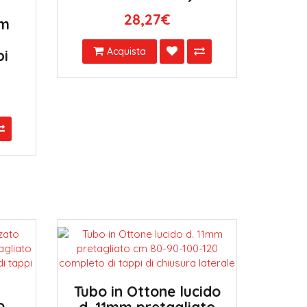
28,27€
cm
Acquista
pi
Tubo in Ottone lucido
o