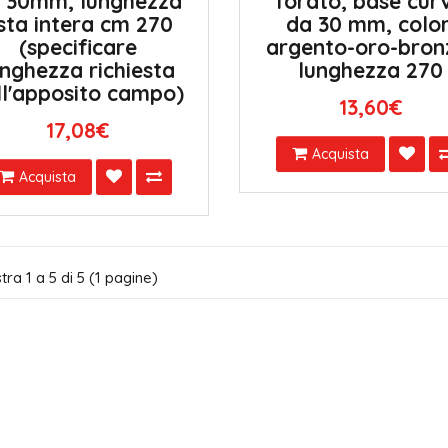
 30mm, lunghezza
forato, base cur
sta intera cm 270
da 30 mm, color
(specificare
argento-oro-bron
unghezza richiesta
lunghezza 270
ll'apposito campo)
13,60€
17,08€
Acquista
Acquista
ra 1 a 5 di 5 (1 pagine)