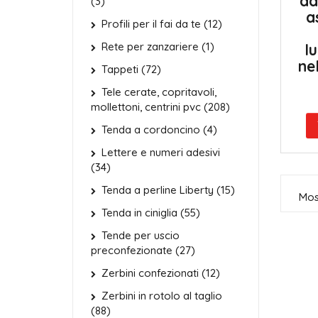
da
(3)
a
Profili per il fai da te (12)
Rete per zanzariere (1)
l
ne
Tappeti (72)
Tele cerate, copritavoli,
mollettoni, centrini pvc (208)
Tenda a cordoncino (4)
Lettere e numeri adesivi
(34)
Tenda a perline Liberty (15)
Most
Tenda in ciniglia (55)
Tende per uscio
preconfezionate (27)
Zerbini confezionati (12)
Zerbini in rotolo al taglio
(88)