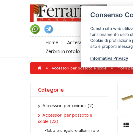
Consenso Co
Questo sito web utilizz
funzionamento dello st
Cookie di profilazione 
Home
Accessori per passatoie scale
sito e proporti messagg
Zerbini in rotolo al taglio
Informativa Privacy
Accessori per passatoie scale
Profili 
Categorie
Accessori per animali (2)
Accessori per passatoie
scale (22)
-Tubo triangolare alluminio e