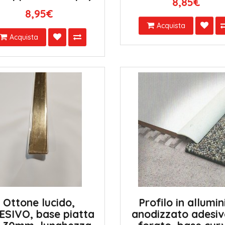
8,85€
8,95€
Acquista
Acquista
Ottone lucido,
Profilo in allumin
ESIVO, base piatta
anodizzato adesiv