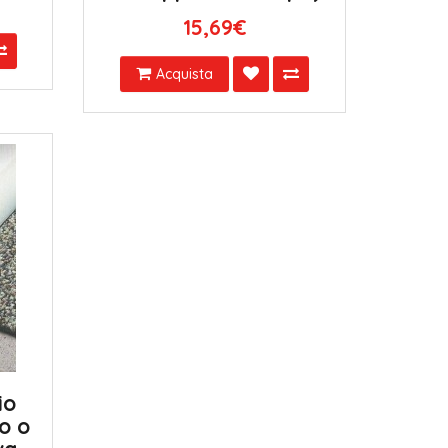
15,69€
Acquista
io
o o