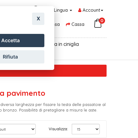
Lingua
Account
X
0
Carrello della Spesa
Cassa
Accetta
oni, centrini pvc
Tenda in ciniglia
Rifiuta
e a pavimento
diversa larghezza per fissare la testa delle passatoie al
 bronzo. Possibilità di pretagliare a misura le aste.
Visualizza: