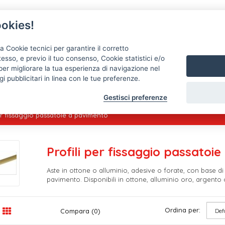
okies!
a Cookie tecnici per garantire il corretto
esso, e previo il tuo consenso, Cookie statistici e/o
per migliorare la tua esperienza di navigazione nel
Passatoie
Tappeti
Tele cerate, copritavoli, mollett
i pubblicitari in linea con le tue preferenze.
Gestisci preferenze
per fissaggio passatoie a pavimento
Profili per fissaggio passatoi
Aste in ottone o alluminio, adesive o forate, con base di 
pavimento. Disponibili in ottone, alluminio oro, argento o
Ordina per:
Compara (0)