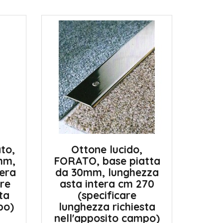
to,
Ottone lucido,
mm,
FORATO, base piatta
tera
da 30mm, lunghezza
re
asta intera cm 270
ta
(specificare
po)
lunghezza richiesta
nell'apposito campo)